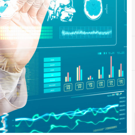
D
dati personali