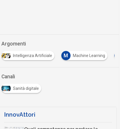
Argomenti
M
T
Intelligenza Artificiale
Machine Learning
T
Canali
Sanità digitale
InnovAttori