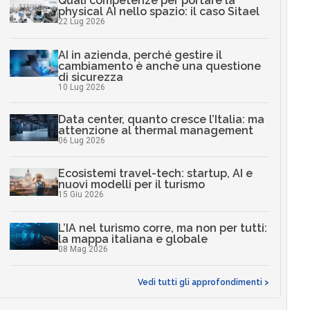
Quali competenze per portare la
physical AI nello spazio: il caso Sitael
22 Lug 2026
AI in azienda, perché gestire il
cambiamento è anche una questione
di sicurezza
10 Lug 2026
Data center, quanto cresce l’Italia: ma
attenzione al thermal management
06 Lug 2026
Ecosistemi travel-tech: startup, AI e
nuovi modelli per il turismo
15 Giu 2026
L’IA nel turismo corre, ma non per tutti:
la mappa italiana e globale
08 Mag 2026
Vedi tutti gli approfondimenti >