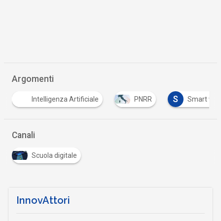
Argomenti
S
T
PNRR
Smart working
trasformazione di
Canali
Scuola digitale
InnovAttori