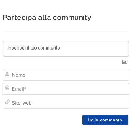
Partecipa alla community
N
Em
Sit
we