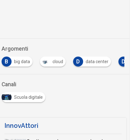
Argomenti
B
D
D
big data
cloud
data center
digi
Canali
Scuola digitale
InnovAttori