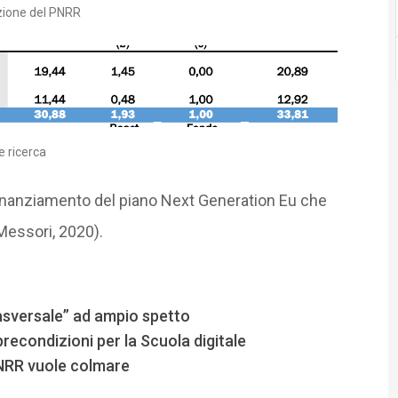
azione del PNRR
e ricerca
o finanziamento del piano Next Generation Eu che
, Messori, 2020).
rasversale” ad ampio spetto
 precondizioni per la Scuola digitale
 PNRR vuole colmare