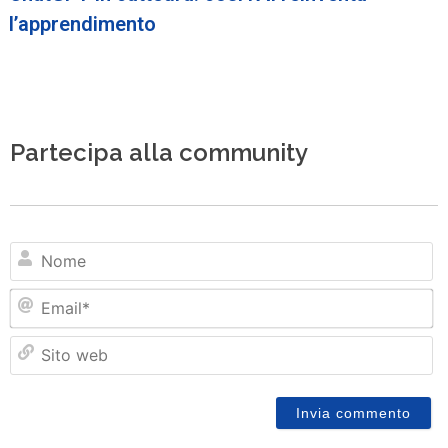
l’apprendimento
Partecipa alla community
N
Em
Si
w