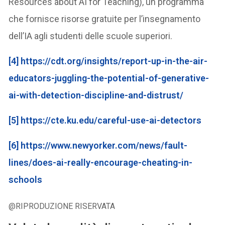
Resources about AI for Teaching), un programma
che fornisce risorse gratuite per l’insegnamento
dell’IA agli studenti delle scuole superiori.
[4]
https://cdt.org/insights/report-up-in-the-air-
educators-juggling-the-potential-of-generative-
ai-with-detection-discipline-and-distrust/
[5]
https://cte.ku.edu/careful-use-ai-detectors
[6]
https://www.newyorker.com/news/fault-
lines/does-ai-really-encourage-cheating-in-
schools
@RIPRODUZIONE RISERVATA