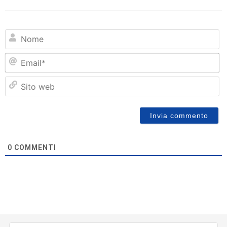
N
Em
Si
w
0
COMMENTI