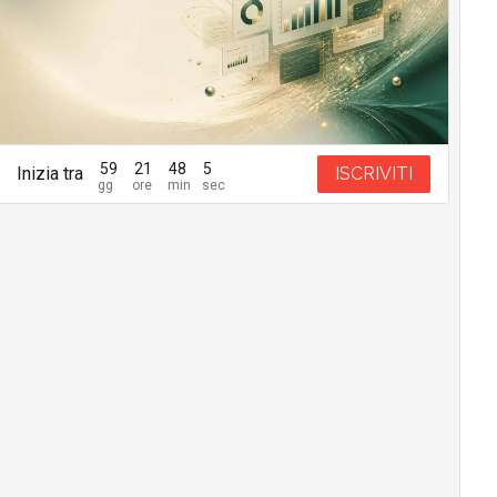
59
21
48
4
Inizia tra
ISCRIVITI