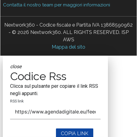
Contatta il nostro team per maggiori informazioni
Nextwork360 - Codice fiscale e Partita IVA 13868590962
- © 2026 Nextwork360. ALL RIGHTS RESERVED. ISP
AWS
Mappa del sito
close
Codice Rss
Clicca sul pulsante per copiare il link RSS
negli appunti.
RSS link
COPIA LINK