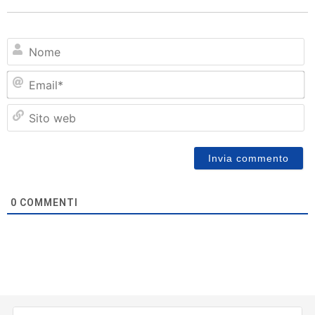
N
Em
Si
w
0
COMMENTI