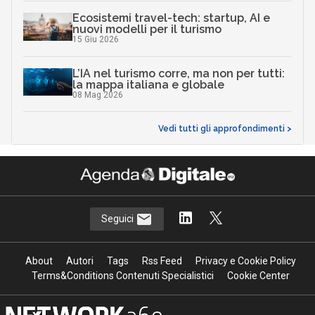
Ecosistemi travel-tech: startup, AI e
nuovi modelli per il turismo
15 Giu 2026
L’IA nel turismo corre, ma non per tutti:
la mappa italiana e globale
08 Mag 2026
Vedi tutti gli approfondimenti >
Seguici
About
Autori
Tags
Rss Feed
Privacy e Cookie Policy
Terms&Conditions Contenuti Specialistici
Cookie Center