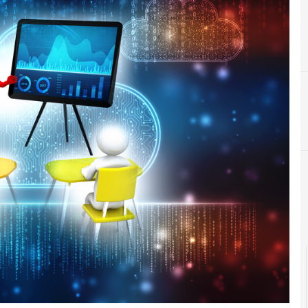
F
formazione