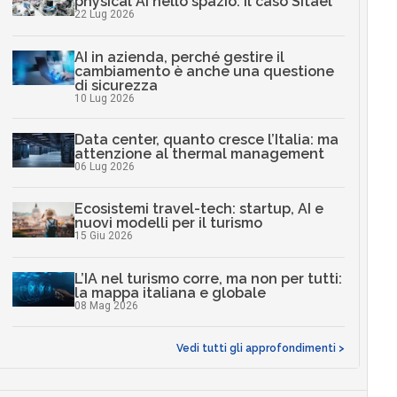
physical AI nello spazio: il caso Sitael
22 Lug 2026
AI in azienda, perché gestire il
cambiamento è anche una questione
di sicurezza
10 Lug 2026
Data center, quanto cresce l’Italia: ma
attenzione al thermal management
06 Lug 2026
Ecosistemi travel-tech: startup, AI e
nuovi modelli per il turismo
15 Giu 2026
L’IA nel turismo corre, ma non per tutti:
la mappa italiana e globale
08 Mag 2026
Vedi tutti gli approfondimenti >