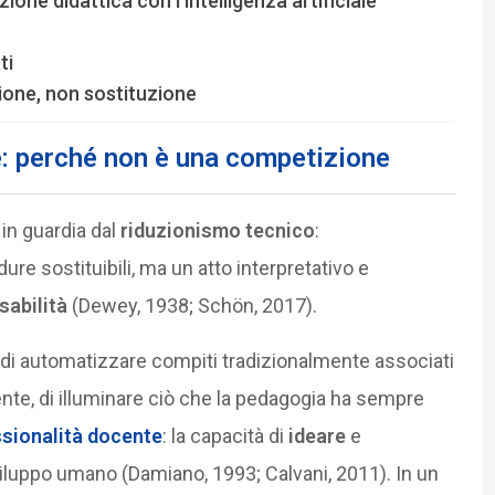
ione didattica con l’intelligenza artificiale
ti
zione, non sostituzione
le: perché non è una competizione
in guardia dal
riduzionismo tecnico
:
re sostituibili, ma un atto interpretativo e
sabilità
(Dewey, 1938; Schön, 2017).
i di automatizzare compiti tradizionalmente associati
te, di illuminare ciò che la pedagogia ha sempre
sionalità docente
: la capacità di
ideare
e
iluppo umano (Damiano, 1993; Calvani, 2011). In un