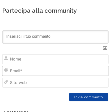
Partecipa alla community
N
Em
Sit
we