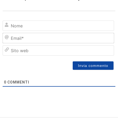
N
Em
Si
w
0
COMMENTI