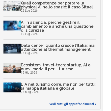
Quali competenze per portare la
physical AI nello spazio: il caso Sitael
22 Lug 2026
AI in azienda, perché gestire il
cambiamento è anche una questione
di sicurezza
10 Lug 2026
Data center, quanto cresce l’Italia: ma
attenzione al thermal management
06 Lug 2026
Ecosistemi travel-tech: startup, AI e
nuovi modelli per il turismo
15 Giu 2026
L’IA nel turismo corre, ma non per tutti:
la mappa italiana e globale
08 Mag 2026
Vedi tutti gli approfondimenti >