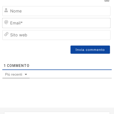
N
Em
Sit
we
1
COMMENTO
Più recenti