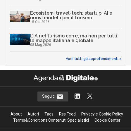
Ecosistemi travel-tech: startup, AI e
nuovi modelli per il turismo
15 Giu 2026
L’IA nel turismo corre, ma non per tutti:
la mappa italiana e globale
08 Mag 2026
Vedi tutti gli approfondimenti >
Seguici
About
Autori
Tags
Rss Feed
Privacy e Cookie Policy
Terms&Conditions Contenuti Specialistici
Cookie Center