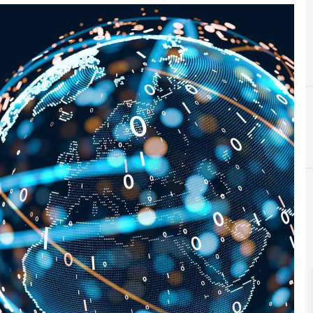
D
dati persona