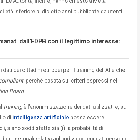
i. Le Autorità, inoltre, hanno chiesto a Meta
i età inferiore ai diciotto anni pubblicate da utenti
emanati dall’EDPB con il legittimo interesse:
dati dei cittadini europei per il training dell’AI e che
compliant
, perché basata sui criteri espressi nel
ion Board
.
il
training
è l’anonimizzazione dei dati utilizzati e, sul
lo di
intelligenza artificiale
possa essere
 siano soddisfatte sia (i) la probabilità di
ati personali relativi agli individui i cui dati personali