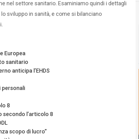
he nel settore sanitario. Esaminiamo quindi i dettagli
e lo sviluppo in sanità, e come si bilanciano
i.
ne Europea
ito sanitario
verno anticipa l’EHDS
i personali
olo 8
o secondo l’articolo 8
 DDL
enza scopo di lucro”