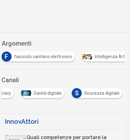
Argomenti
T
Intelligenza Artificiale
PNRR
Tutto su GDP
Canali
S
rivacy
Sanità digitale
Sicurezza digitale
InnovAttori
Quali competenze per portare la