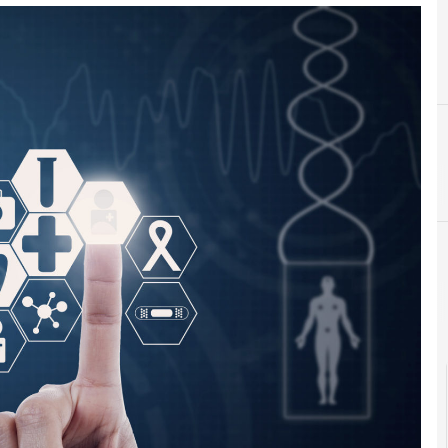
D
F
dati personali
fascicolo sanitario elettronico
P
P