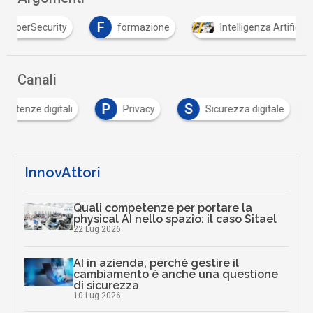
F
formazione
Intelligenza Artificiale
inte
Canali
P
S
petenze digitali
Privacy
Sicurezza digitale
InnovAttori
Quali competenze per portare la
physical AI nello spazio: il caso Sitael
22 Lug 2026
AI in azienda, perché gestire il
cambiamento è anche una questione
di sicurezza
10 Lug 2026