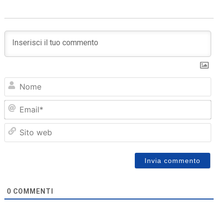
N
Em
Sit
we
0
COMMENTI