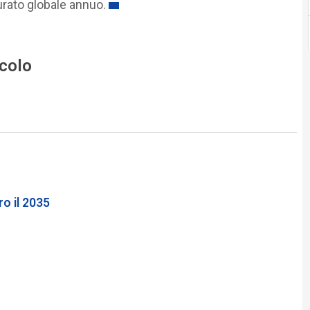
urato globale annuo.
icolo
o il 2035