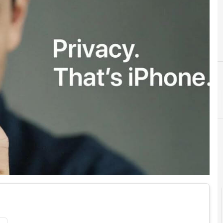
I
In poche parole
Me