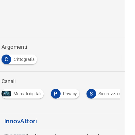
Argomenti
C
crittografia
Canali
P
S
rcati digitali
Privacy
Sicurezza digitale
InnovAttori