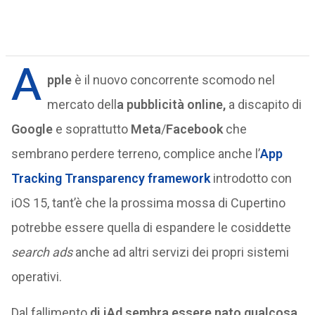
A
pple
è il nuovo concorrente scomodo nel
mercato dell
a pubblicità online,
a discapito di
Google
e soprattutto
Meta
/
Facebook
che
sembrano perdere terreno, complice anche l’
App
Tracking Transparency framework
introdotto con
iOS 15, tant’è che la prossima mossa di Cupertino
potrebbe essere quella di espandere le cosiddette
search ads
anche ad altri servizi dei propri sistemi
operativi.
Dal fallimento
di iAd sembra essere nato qualcosa