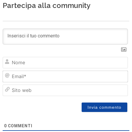
Partecipa alla community
N
Em
Sit
we
0
COMMENTI