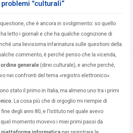
i problemi “culturali”
 questione, che è ancora in svolgimento: so quello
 letto i giornali e che ha qualche cognizione di
hé una lievissima infarinatura sulle questioni della
qualche commento, è perché penso che la vicenda,
 ordine generale
(direi culturale), e anche perché,
o nei confronti del tema «registro elettronico».
 stato il primo in Italia, ma almeno uno tra i primi
onico
. La cosa più che di orgoglio mi riempie di
fine degli anni 80, e l’Istituto nel quale avevo
in quel momento movevo i miei primi passi da
a
piattaforma informatica
per registrare le