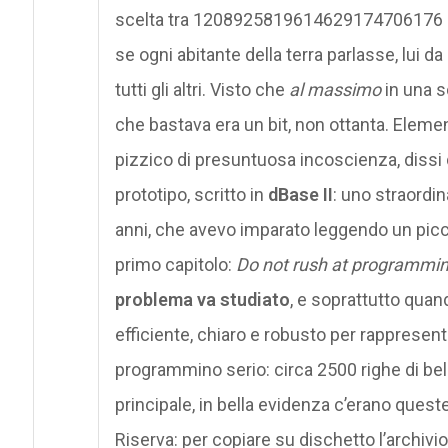
scelta tra 1208925819614629174706176 li
se ogni abitante della terra parlasse, lui da 
tutti gli altri. Visto che
al massimo
in una s
che bastava era un bit, non ottanta. Eleme
pizzico di presuntuosa incoscienza, dissi d
prototipo, scritto in
dBase II
: uno straordi
anni, che avevo imparato leggendo un piccolo
primo capitolo:
Do not rush at programmin
problema va studiato
, e soprattutto quand
efficiente, chiaro e robusto per rappresentar
programmino serio: circa 2500 righe di be
principale, in bella evidenza c’erano quest
Riserva: per copiare su dischetto l’archivio»,