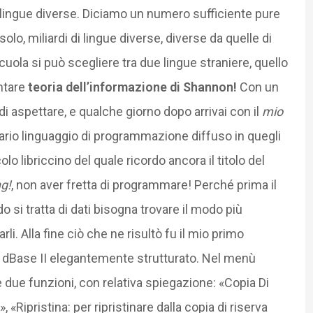
ngue diverse. Diciamo un numero sufficiente pure
solo, miliardi di lingue diverse, diverse da quelle di
cuola si può scegliere tra due lingue straniere, quello
ntare
teoria dell’informazione di Shannon!
Con un
i aspettare, e qualche giorno dopo arrivai con il
mio
nario linguaggio di programmazione diffuso in quegli
 libriccino del quale ricordo ancora il titolo del
g!
, non aver fretta di programmare! Perché prima il
o si tratta di dati bisogna trovare il modo più
li. Alla fine ciò che ne risultò fu il mio primo
l dBase II elegantemente strutturato. Nel menù
e due funzioni, con relativa spiegazione: «Copia Di
 «Ripristina: per ripristinare dalla copia di riserva