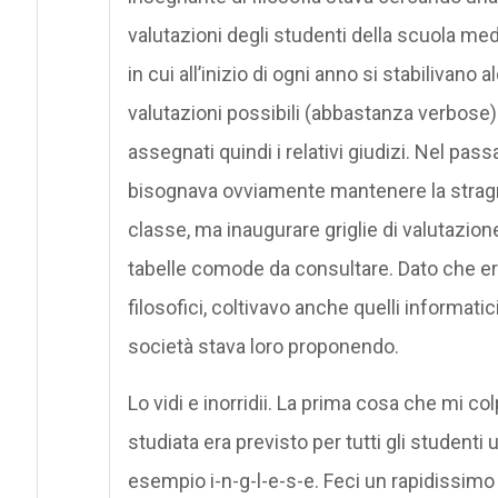
valutazioni degli studenti della scuola me
in cui all’inizio di ogni anno si stabilivano
valutazioni possibili (abbastanza verbose)
assegnati quindi i relativi giudizi. Nel pa
bisognava ovviamente mantenere la stragra
classe, ma inaugurare griglie di valutazion
tabelle comode da consultare. Dato che era
filosofici, coltivavo anche quelli informati
società stava loro proponendo.
Lo vidi e inorridii. La prima cosa che mi co
studiata era previsto per tutti gli studenti 
esempio i-n-g-l-e-s-e. Feci un rapidissimo c