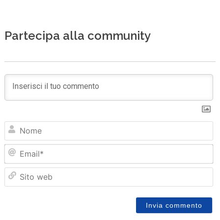
Partecipa alla community
N
Em
Sit
we