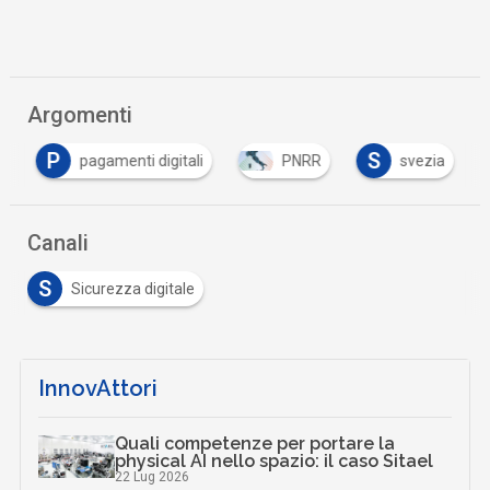
Argomenti
P
S
a
pagamenti digitali
PNRR
svezia
Canali
S
Sicurezza digitale
InnovAttori
Quali competenze per portare la
physical AI nello spazio: il caso Sitael
22 Lug 2026