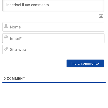
N
Em
Si
w
0
COMMENTI