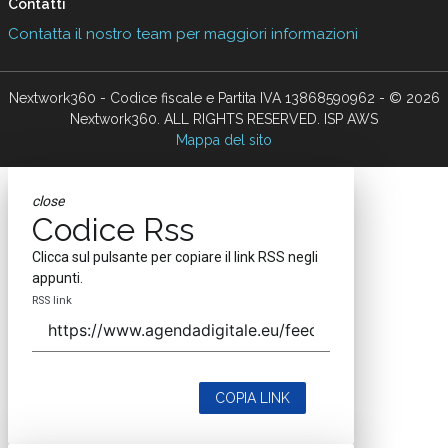
Contatti
Contatta il nostro team per maggiori informazioni
Nextwork360 - Codice fiscale e Partita IVA 13868590962 - © 2026
Nextwork360. ALL RIGHTS RESERVED. ISP AWS
Mappa del sito
close
Codice Rss
Clicca sul pulsante per copiare il link RSS negli
appunti.
RSS link
COPIA LINK