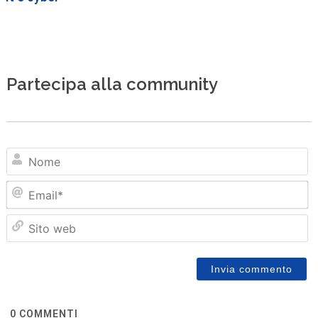
Partecipa alla community
N
Em
Sit
we
0
COMMENTI