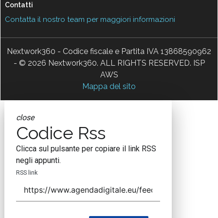
Contatti
Contatta il nostro team per maggiori informazioni
Nextwork360 - Codice fiscale e Partita IVA 13868590962
- © 2026 Nextwork360. ALL RIGHTS RESERVED. ISP
AWS
Mappa del sito
close
Codice Rss
Clicca sul pulsante per copiare il link RSS
negli appunti.
RSS link