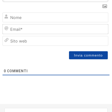
N
Em
Si
w
0
COMMENTI