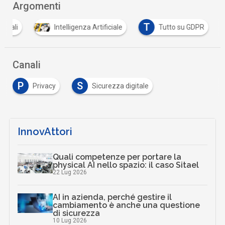
Argomenti
T
sonali
Intelligenza Artificiale
Tutto su GDPR
Canali
P
S
Privacy
Sicurezza digitale
InnovAttori
Quali competenze per portare la
physical AI nello spazio: il caso Sitael
22 Lug 2026
AI in azienda, perché gestire il
cambiamento è anche una questione
di sicurezza
10 Lug 2026