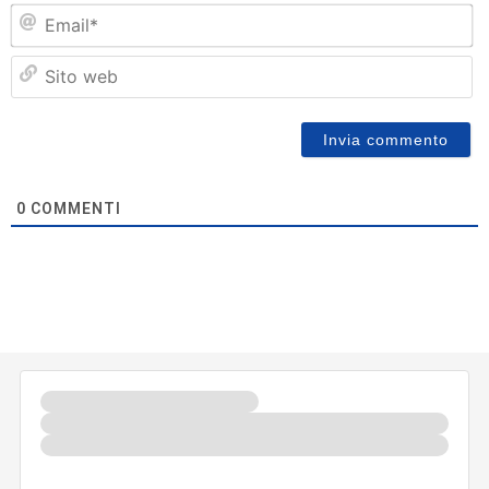
Em
Si
w
0
COMMENTI