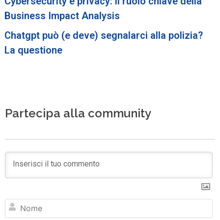
Cybersecurity e privacy: il ruolo chiave della
Business Impact Analysis
Chatgpt può (e deve) segnalarci alla polizia?
La questione
Partecipa alla community
N