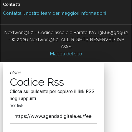
Contatti
Contatta il nostro team per maggiori informazioni
Nextwork360 - Codice fiscale e Partita IVA 13868590962
- © 2026 Nextwork360. ALL RIGHTS RESERVED. ISP
AWS
Mappa del sito
close
Codice Rss
Clicca sul pulsante per copiare il link RSS
negli appunti.
RSS link