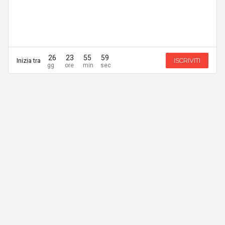
26
23
55
59
Inizia tra
ISCRIVITI