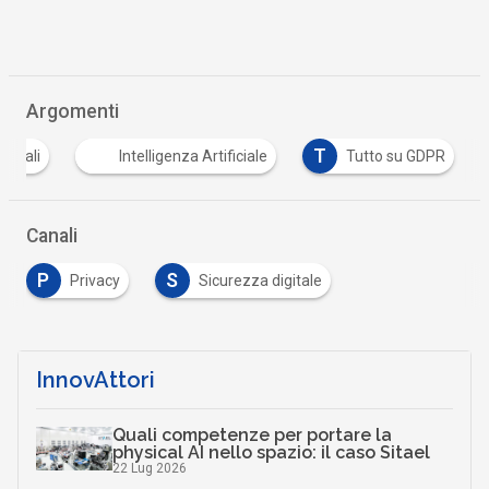
Argomenti
T
rsonali
Intelligenza Artificiale
Tutto su GDPR
Canali
P
S
Privacy
Sicurezza digitale
InnovAttori
Quali competenze per portare la
physical AI nello spazio: il caso Sitael
22 Lug 2026