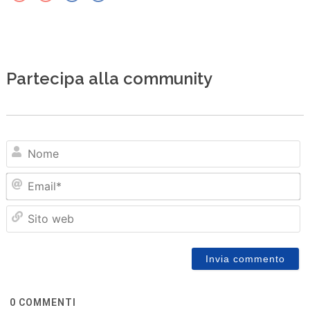
Partecipa alla community
N
Em
Sit
we
0
COMMENTI