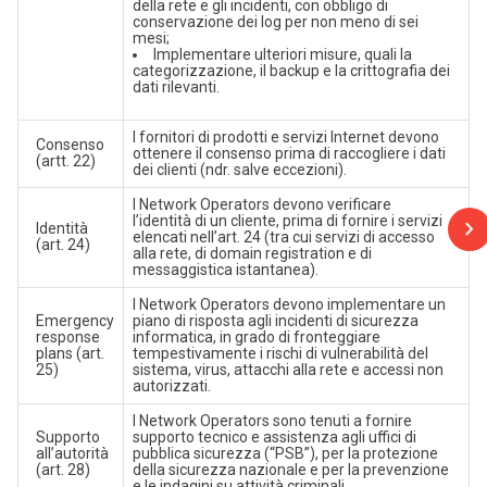
della rete e gli incidenti, con obbligo di
conservazione dei log per non meno di sei
mesi;
Implementare ulteriori misure, quali la
categorizzazione, il backup e la crittografia dei
dati rilevanti.
I fornitori di prodotti e servizi Internet devono
Consenso
ottenere il consenso prima di raccogliere i dati
(artt. 22)
dei clienti (ndr. salve eccezioni).
I Network Operators devono verificare
l’identità di un cliente, prima di fornire i servizi
Identità
elencati nell’art. 24 (tra cui servizi di accesso
(art. 24)
alla rete, di domain registration e di
messaggistica istantanea).
I Network Operators devono implementare un
Emergency
piano di risposta agli incidenti di sicurezza
response
informatica, in grado di fronteggiare
plans (art.
tempestivamente i rischi di vulnerabilità del
25)
sistema, virus, attacchi alla rete e accessi non
autorizzati.
I Network Operators sono tenuti a fornire
Supporto
supporto tecnico e assistenza agli uffici di
all’autorità
pubblica sicurezza (“PSB”), per la protezione
(art. 28)
della sicurezza nazionale e per la prevenzione
e le indagini su attività criminali.