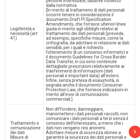
persone interessate, laddove richiesto
dalla normativa.
[In merito al trattameno di dati personali
occorre tenere in considerazione il
documento Draft PI Specification
Amendments, che fornisce ulteriori linee
Legittimità e
guida in merito agli obblighi relativi al
necessità (art
trattamento dei dati personali (prevede,
41)
ad esempio, specifiche misure, come la
crittografia, da adottare in relazione ai dati
sensibili, per i quali è richiesto
l’ottenimento di un consenso informato) e
il documento Guidelines for Cross Border
Data Transfer, in cui sono contenute
dettagliate prescrizioni relativamente ai
trasferimenti di informazioni (dati
personali e important data) all’estero.
Infine, senza pretesa di esaustività, si
segnala anche il documento Consumer
Protection Law, che fornisce indicazioni in
merito all’invio di comunicazioni
commerciali.].
Non diffondere, danneggiare,
manomettere i dati personali raccolti; non
comunicare i dati personali a terzi senza il
Trattamento e
consenso dell’interessato, a meno che i
comunicazione
dati non vengano resi anonimi.
dei dati
Adottare misure di sicurezza idonee a
Misure di
garantire la sicurezza dei dati personali e