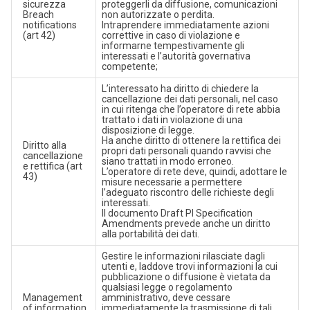
sicurezza
proteggerli da diffusione, comunicazioni
Breach
non autorizzate o perdita.
notifications
Intraprendere immediatamente azioni
(art 42)
correttive in caso di violazione e
informarne tempestivamente gli
interessati e l’autorità governativa
competente;
L’interessato ha diritto di chiedere la
cancellazione dei dati personali, nel caso
in cui ritenga che l’operatore di rete abbia
trattato i dati in violazione di una
disposizione di legge.
Ha anche diritto di ottenere la rettifica dei
Diritto alla
propri dati personali quando ravvisi che
cancellazione
siano trattati in modo erroneo.
e rettifica (art
L’operatore di rete deve, quindi, adottare le
43)
misure necessarie a permettere
l’adeguato riscontro delle richieste degli
interessati.
Il documento Draft PI Specification
Amendments prevede anche un diritto
alla portabilità dei dati.
Gestire le informazioni rilasciate dagli
utenti e, laddove trovi informazioni la cui
pubblicazione o diffusione è vietata da
qualsiasi legge o regolamento
Management
amministrativo, deve cessare
of information
immediatamente la trasmissione di tali