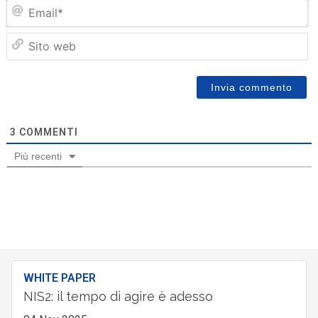
Em
Sit
we
3
COMMENTI
Più recenti
WHITE PAPER
NIS2: il tempo di agire è adesso