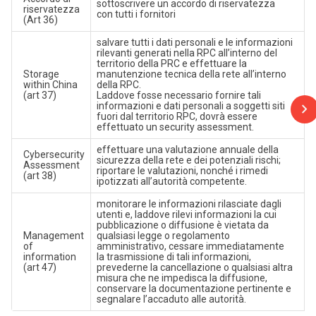
sottoscrivere un accordo di riservatezza
riservatezza
con tutti i fornitori
(Art 36)
salvare tutti i dati personali e le informazioni
rilevanti generati nella RPC all’interno del
territorio della PRC e effettuare la
Storage
manutenzione tecnica della rete all’interno
within China
della RPC.
(art 37)
Laddove fosse necessario fornire tali
informazioni e dati personali a soggetti siti
fuori dal territorio RPC, dovrà essere
effettuato un security assessment.
effettuare una valutazione annuale della
Cybersecurity
sicurezza della rete e dei potenziali rischi;
Assessment
riportare le valutazioni, nonché i rimedi
(art 38)
ipotizzati all’autorità competente.
monitorare le informazioni rilasciate dagli
utenti e, laddove rilevi informazioni la cui
pubblicazione o diffusione è vietata da
Management
qualsiasi legge o regolamento
of
amministrativo, cessare immediatamente
information
la trasmissione di tali informazioni,
(art 47)
prevederne la cancellazione o qualsiasi altra
misura che ne impedisca la diffusione,
conservare la documentazione pertinente e
segnalare l’accaduto alle autorità.