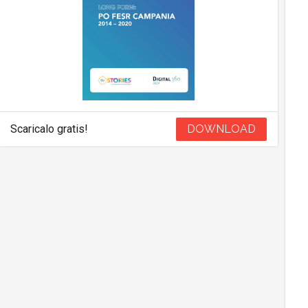
Scaricalo gratis!
DOWNLOAD