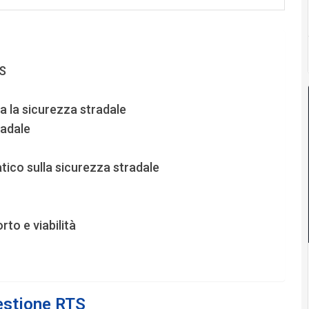
TS
a la sicurezza stradale
radale
ico sulla sicurezza stradale
to e viabilità
gestione RTS