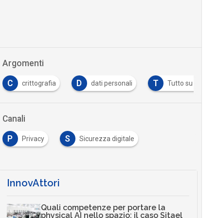
Argomenti
C
D
T
crittografia
dati personali
Tutto su GDPR
Canali
P
S
Privacy
Sicurezza digitale
…
InnovAttori
Quali competenze per portare la
physical AI nello spazio: il caso Sitael