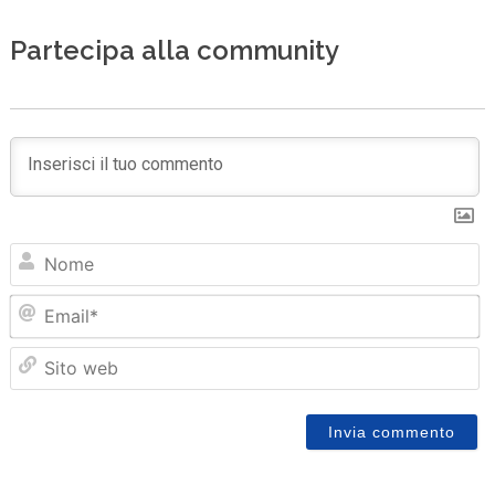
Partecipa alla community
N
Em
Sit
we