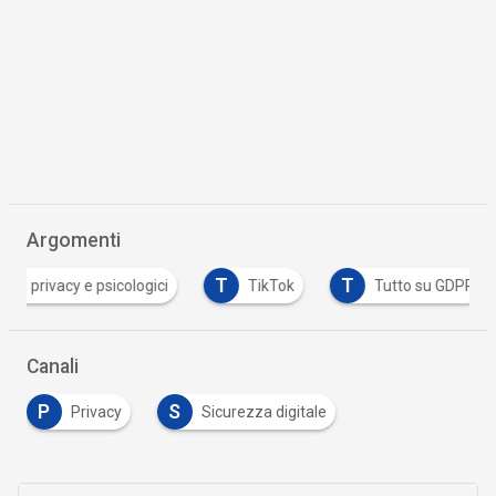
Argomenti
T
T
i privacy e psicologici
TikTok
Tutto su GDPR
Canali
P
S
Privacy
Sicurezza digitale