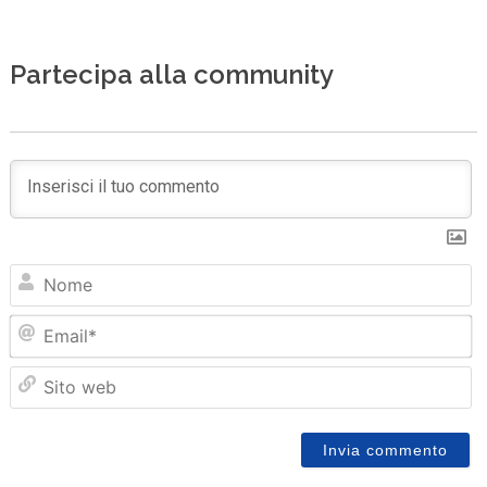
Partecipa alla community
N
Em
Sit
we