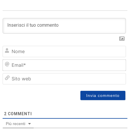
N
Em
Sit
we
2
COMMENTI
Più recenti