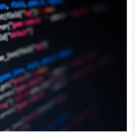
C
crittograf