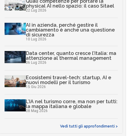
Quali competenze per portare la
physical AI nello spazio: il caso Sitael
22 Lug 2026
AI in azienda, perché gestire il
cambiamento è anche una questione
di sicurezza
10 Lug 2026
Data center, quanto cresce l’Italia: ma
attenzione al thermal management
06 Lug 2026
Ecosistemi travel-tech: startup, AI e
nuovi modelli per il turismo
15 Giu 2026
L’IA nel turismo corre, ma non per tutti:
la mappa italiana e globale
08 Mag 2026
Vedi tutti gli approfondimenti >