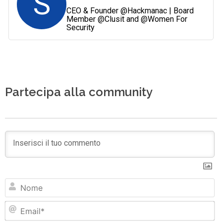
S
CEO & Founder @Hackmanac | Board
Member @Clusit and @Women For
Security
Partecipa alla community
N
Em