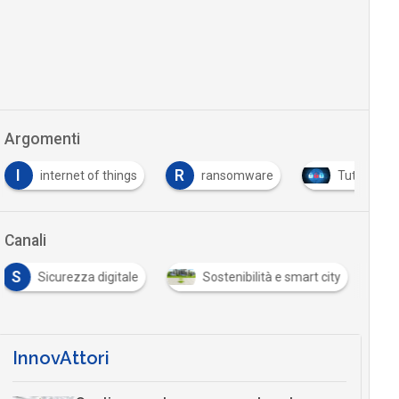
Argomenti
I
R
internet of things
ransomware
Tutto su C
Canali
S
Sicurezza digitale
Sostenibilità e smart city
InnovAttori