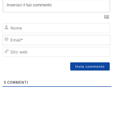
N
Em
Si
w
0
COMMENTI