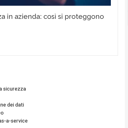
a sicurezza
e dei dati
eo
as-a-service