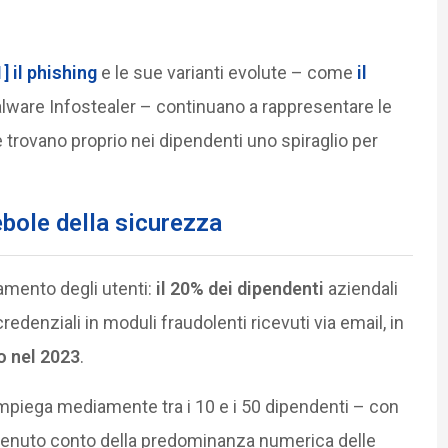
1]
il phishing
e le sue varianti evolute – come
il
alware Infostealer – continuano a rappresentare le
e trovano proprio nei dipendenti uno spiraglio per
bole della sicurezza
tamento degli utenti:
il 20% dei dipendenti
aziendali
edenziali in moduli fraudolenti ricevuti via email, in
o nel 2023
.
impiega mediamente tra i 10 e i 50 dipendenti – con
 tenuto conto della predominanza numerica delle