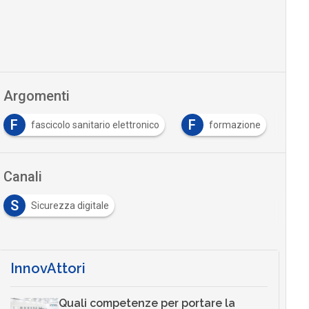
Argomenti
F
F
fascicolo sanitario elettronico
formazione
Canali
S
Sicurezza digitale
InnovAttori
Quali competenze per portare la