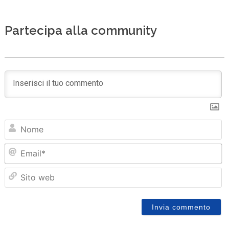
Partecipa alla community
N
Em
Sit
we