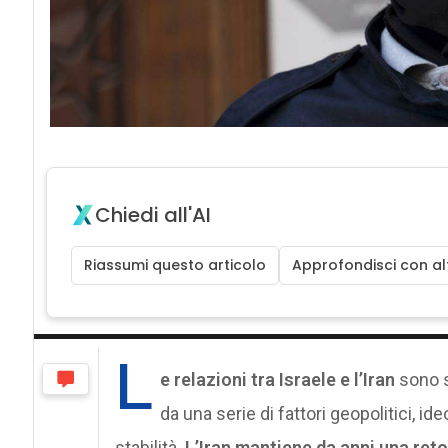
Chiedi all'AI
Riassumi questo articolo
Approfondisci con alt
L
e relazioni tra Israele e l’Iran
sono s
da una serie di fattori geopolitici, i
stabilità.
L’Iran mantiene da anni una ret