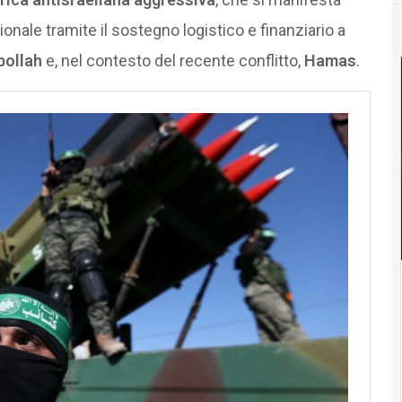
nale tramite il sostegno logistico e finanziario a
ollah
e, nel contesto del recente conflitto,
Hamas
.