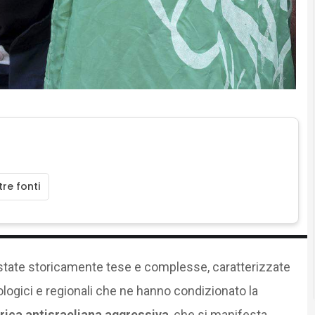
re fonti
tate storicamente tese e complesse, caratterizzate
deologici e regionali che ne hanno condizionato la
orica antisraeliana aggressiva
, che si manifesta