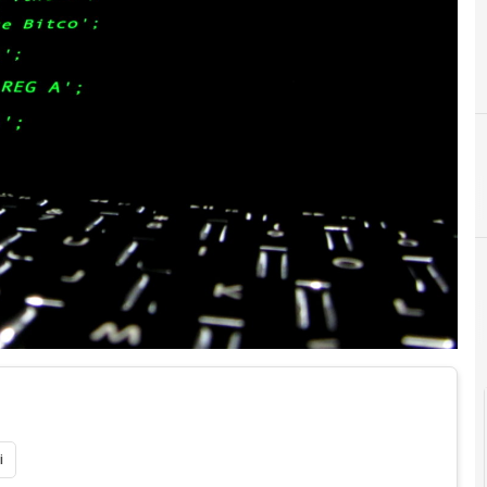
C
crittografia
i