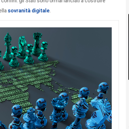
onfini: gli Stati sono ormai lanciati a costruire
ella
sovranità digitale
.