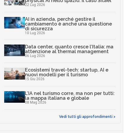
physical AI nello spazio: il caso Sitael
22 Lug 2026
AI in azienda, perché gestire il
cambiamento è anche una questione
di sicurezza
10 Lug 2026
Data center, quanto cresce l’Italia: ma
attenzione al thermal management
06 Lug 2026
Ecosistemi travel-tech: startup, AI e
nuovi modelli per il turismo
15 Giu 2026
L’IA nel turismo corre, ma non per tutti:
la mappa italiana e globale
08 Mag 2026
Vedi tutti gli approfondimenti >