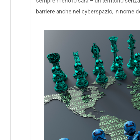
sempre meno lo sarà – un territorio senza c
barriere anche nel cyberspazio, in nome d