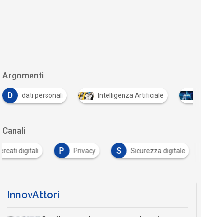
Argomenti
D
dati personali
Intelligenza Artificiale
Open 
Canali
P
S
rcati digitali
Privacy
Sicurezza digitale
InnovAttori