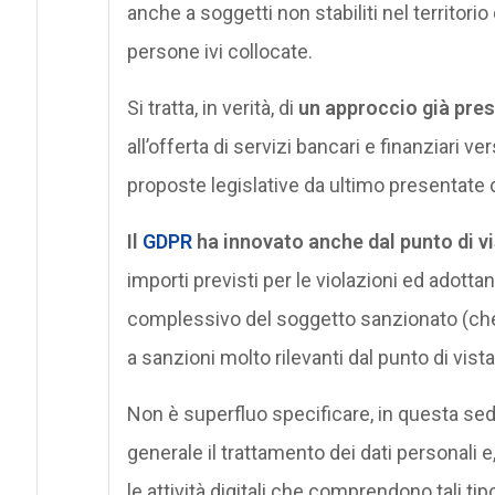
anche a soggetti non stabiliti nel territorio 
persone ivi collocate.
Si tratta, in verità, di
un approccio già prese
all’offerta di servizi bancari e finanziari v
proposte legislative da ultimo presentate
Il
GDPR
ha innovato anche dal punto di v
importi previsti per le violazioni ed adottand
complessivo del soggetto sanzionato (che,
a sanzioni molto rilevanti dal punto di vis
Non è superfluo specificare, in questa sede
generale il trattamento dei dati personali 
le attività digitali che comprendono tali tip