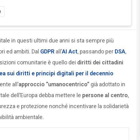
i
tale in questi ultimi due anni si sta sempre più
ori ed ambiti. Dal
GDPR
all’
AI Act
, passando per
DSA
,
posizioni comunitarie è quello dei
diritti dei cittadini
 sui diritti e principi digitali per il decennio
nte all’
approccio “umanocentrico”
già adottato in
itale dell’Europa debba mettere le
persone al centro
,
sicurezza e protezione nonché incentivare la solidarietà
ibilità ambientale.