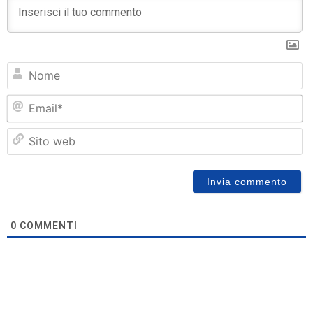
N
Em
Si
w
0
COMMENTI