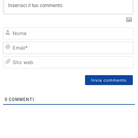
N
Em
Si
w
0
COMMENTI