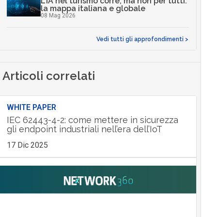
L’IA nel turismo corre, ma non per tutti:
la mappa italiana e globale
08 Mag 2026
Vedi tutti gli approfondimenti >
Articoli correlati
WHITE PAPER
IEC 62443-4-2: come mettere in sicurezza
gli endpoint industriali nell’era dell’IoT
17 Dic 2025