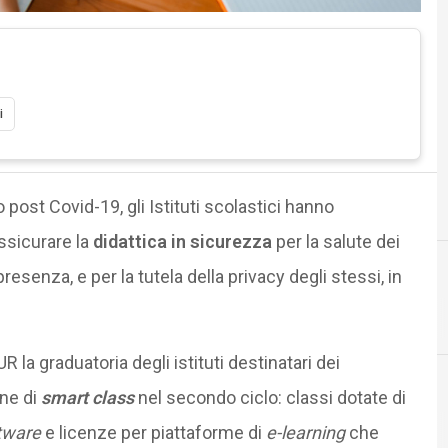
i
o post Covid-19, gli Istituti scolastici hanno
assicurare la
didattica in sicurezza
per la salute dei
presenza, e per la tutela della privacy degli stessi, in
D
dati personali
UR la graduatoria degli istituti destinatari dei
one di
smart class
nel secondo ciclo: classi dotate di
P
P
tware
e licenze per piattaforme di
e-learning
che