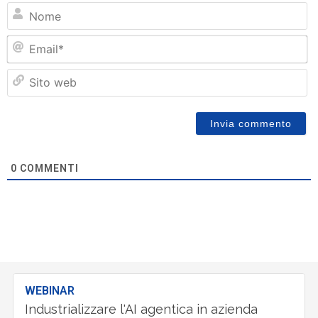
N
Em
Si
w
0
COMMENTI
WEBINAR
Industrializzare l'AI agentica in azienda