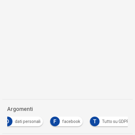
Argomenti
D
F
T
dati personali
facebook
Tutto su GDPR