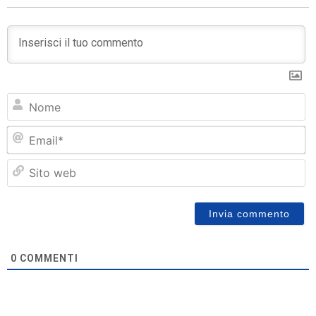
N
Em
Si
w
0
COMMENTI