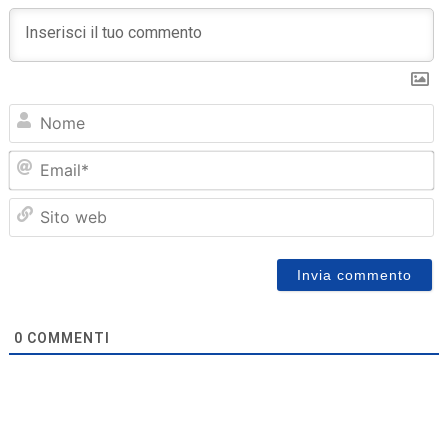
N
Em
Sit
we
0
COMMENTI