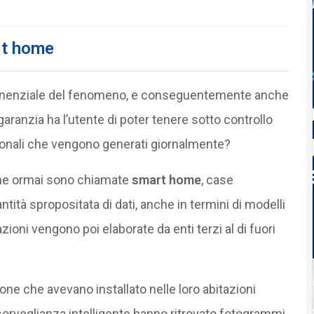
rt home
onenziale del fenomeno, e conseguentemente anche
 garanzia ha l’utente di poter tenere sotto controllo
rsonali che vengono generati giornalmente?
 che ormai sono chiamate
smart home
, case
ntità spropositata di dati, anche in termini di modelli
oni vengono poi elaborate da enti terzi al di fuori
sone che avevano installato nelle loro abitazioni
orveglianza intelligente hanno ritrovato fotogrammi