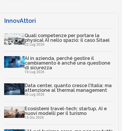
InnovAttori
Quali competenze per portare la
physical AI nello spazio: il caso Sitael
22 Lug 2026
AI in azienda, perché gestire il
cambiamento è anche una questione
di sicurezza
10 Lug 2026
Data center, quanto cresce l’Italia: ma
attenzione al thermal management
06 Lug 2026
Ecosistemi travel-tech: startup, AI e
nuovi modelli per il turismo
15 Giu 2026