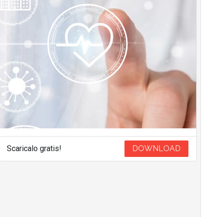
Scaricalo gratis!
DOWNLOAD