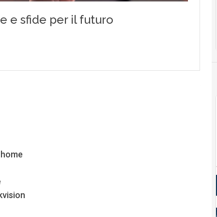
t home
e
kvision